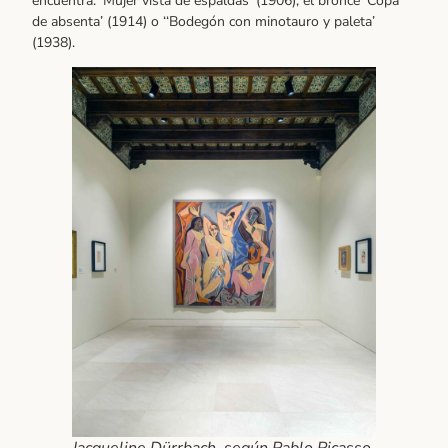
encuentra: ‘Mujer vista de espaldas’ (1906), el bronce ‘Copa
de absenta’ (1914) o ‘‘Bodegón con minotauro y paleta’
(1938).