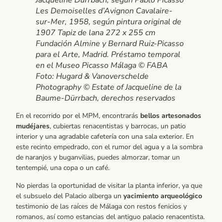
Jacqueline Dürrbach, según Pablo Picasso
Les Demoiselles d’Avignon Cavalaire-
sur-Mer, 1958, según pintura original de
1907 Tapiz de lana 272 x 255 cm
Fundación Almine y Bernard Ruiz-Picasso
para el Arte, Madrid. Préstamo temporal
en el Museo Picasso Málaga © FABA
Foto: Hugard & Vanoverschelde
Photography © Estate of Jacqueline de la
Baume-Dürrbach, derechos reservados
En el recorrido por el MPM, encontrarás
bellos artesonados
mudéjares
, cubiertas renacentistas y barrocas, un patio
interior y una agradable cafetería con una sala exterior. En
este recinto empedrado, con el rumor del agua y a la sombra
de naranjos y buganvilias, puedes almorzar, tomar un
tentempié, una copa o un café.
No pierdas la oportunidad de visitar la planta inferior, ya que
el subsuelo del Palacio alberga un
yacimiento arqueológico
testimonio de las raíces de Málaga con restos fenicios y
romanos, así como estancias del antiguo palacio renacentista.