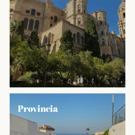
calendario malagueño, como la Feria de Agosto o la
Semana Santa, así como también sobre las
tradiciones culinarias, artesanales y culturales que
hacen de esta región un lugar único en España.
Descubrir
Guía MLG
Provincia
GUÍA de Málaga es una herramienta imprescindible
para aquellos que quieren sacar el máximo partido a
su visita a esta ciudad vibrante y llena de vida. Aquí
encontrarás información detallada y actualizada