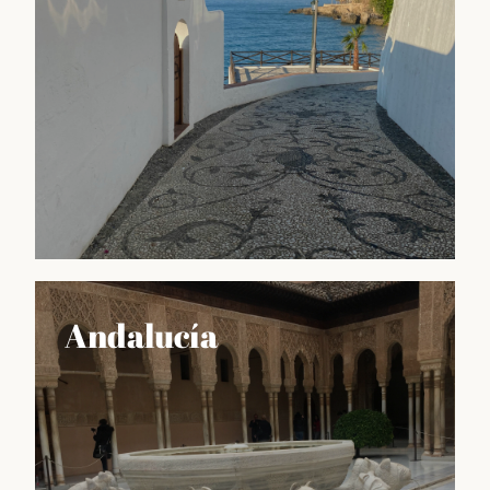
sobre los principales atractivos turísticos de Málaga,
como sus museos, monumentos históricos, playas,
parques...
Déjate llevar
Provincia
Andalucía
Desde la espectacular Ronda hasta la encantadora
Nerja, pasando por la vibrante Marbella o la histórica
Antequera, la categoría "Provincia" es un espacio
para conocer y descubrir los tesoros ocultos de esta
región.