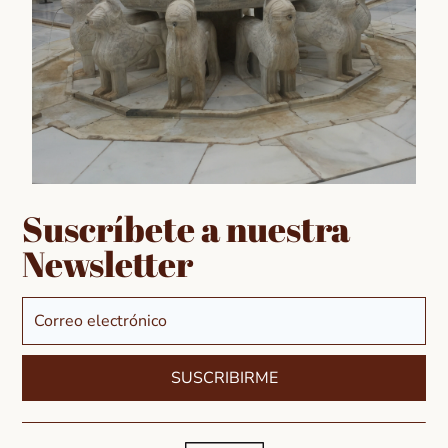
Conocer tradiciones
Andalucía
Suscríbete a nuestra
Newsletter
Adéntrate en las costumbres y festividades que
hacen de nuestro sur, un destino turístico especial.
Aquí, podrán encontrar información detallada sobre
las celebraciones más importantes del calendario
andaluz,
SUSCRIBIRME
Andalucía, allá vamos