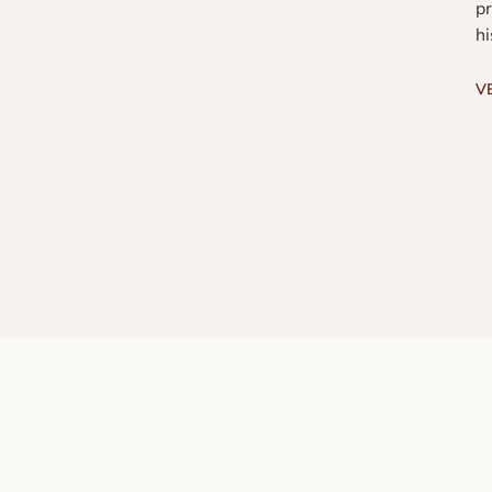
pr
hi
V