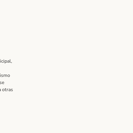
cipal,
mismo
 se
a otras