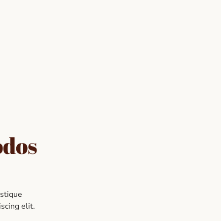
odos
istique
scing elit.