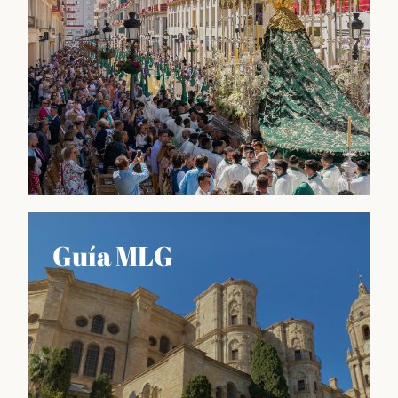
Lo que nos hace únicos
Guía MLG
Información sobre las fiestas más importantes del
calendario malagueño, como la Feria de Agosto o la
Semana Santa, así como también sobre las
tradiciones culinarias, artesanales y culturales que
hacen de esta región un lugar único en España.
Descubrir