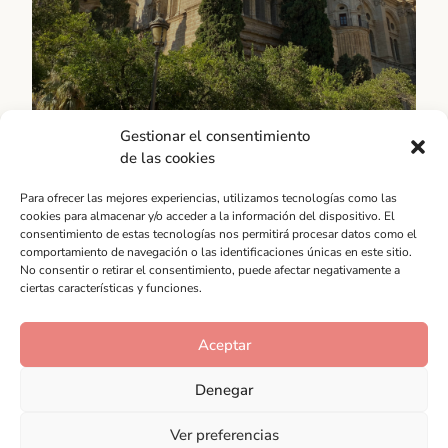
Gestionar el consentimiento
de las cookies
Guía MLG
Para ofrecer las mejores experiencias, utilizamos tecnologías como las
cookies para almacenar y/o acceder a la información del dispositivo. El
Provincia
consentimiento de estas tecnologías nos permitirá procesar datos como el
GUÍA de Málaga es una herramienta imprescindible
comportamiento de navegación o las identificaciones únicas en este sitio.
No consentir o retirar el consentimiento, puede afectar negativamente a
para aquellos que quieren sacar el máximo partido a
ciertas características y funciones.
su visita a esta ciudad vibrante y llena de vida. Aquí
encontrarás información detallada y actualizada
sobre los principales atractivos turísticos de Málaga,
Aceptar
como sus museos, monumentos históricos, playas,
parques...
Denegar
Déjate llevar
Ver preferencias