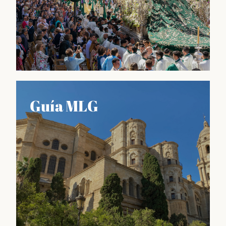
Lo que nos hace únicos
Guía MLG
Información sobre las fiestas más importantes del
calendario malagueño, como la Feria de Agosto o la
Semana Santa, así como también sobre las
tradiciones culinarias, artesanales y culturales que
hacen de esta región un lugar único en España.
Descubrir