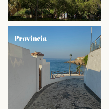
Guía MLG
Provincia
GUÍA de Málaga es una herramienta imprescindible
para aquellos que quieren sacar el máximo partido a
su visita a esta ciudad vibrante y llena de vida. Aquí
encontrarás información detallada y actualizada
sobre los principales atractivos turísticos de Málaga,
como sus museos, monumentos históricos, playas,
parques...
Déjate llevar