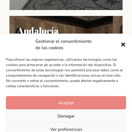
Provincia
Andalucía
Desde la espectacular Ronda hasta la encantadora
Gestionar el consentimiento
Nerja, pasando por la vibrante Marbella o la histórica
de las cookies
Antequera, la categoría "Provincia" es un espacio
para conocer y descubrir los tesoros ocultos de esta
Para ofrecer las mejores experiencias, utilizamos tecnologías como las
región.
cookies para almacenar y/o acceder a la información del dispositivo. El
consentimiento de estas tecnologías nos permitirá procesar datos como el
Conocer tradiciones
comportamiento de navegación o las identificaciones únicas en este sitio.
No consentir o retirar el consentimiento, puede afectar negativamente a
ciertas características y funciones.
Aceptar
Denegar
Ver preferencias