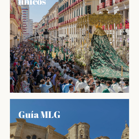
únicos
Lo que nos hace únicos
Guía MLG
Información sobre las fiestas más importantes del
calendario malagueño, como la Feria de Agosto o la
Semana Santa, así como también sobre las