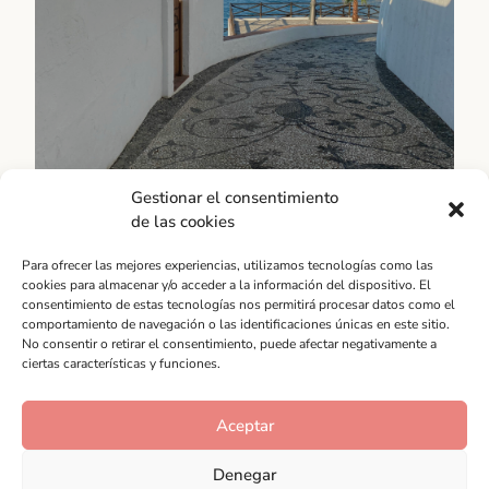
parques...
Déjate llevar
Gestionar el consentimiento
de las cookies
Provincia
Para ofrecer las mejores experiencias, utilizamos tecnologías como las
Andalucía
cookies para almacenar y/o acceder a la información del dispositivo. El
Desde la espectacular Ronda hasta la encantadora
consentimiento de estas tecnologías nos permitirá procesar datos como el
comportamiento de navegación o las identificaciones únicas en este sitio.
Nerja, pasando por la vibrante Marbella o la histórica
No consentir o retirar el consentimiento, puede afectar negativamente a
Antequera, la categoría "Provincia" es un espacio
ciertas características y funciones.
para conocer y descubrir los tesoros ocultos de esta
región.
Aceptar
Conocer tradiciones
Denegar