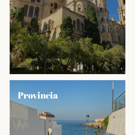
tradiciones culinarias, artesanales y culturales que
hacen de esta región un lugar único en España.
Descubrir
Guía MLG
Provincia
GUÍA de Málaga es una herramienta imprescindible
para aquellos que quieren sacar el máximo partido a
su visita a esta ciudad vibrante y llena de vida. Aquí
encontrarás información detallada y actualizada
sobre los principales atractivos turísticos de Málaga,
como sus museos, monumentos históricos, playas,