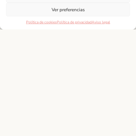
Ver preferencias
Política de cookies
Política de privacidad
Aviso legal
Andalucía
Suscríbete a nuestra
Newsletter
Adéntrate en las costumbres y festividades que
hacen de nuestro sur, un destino turístico especial.
Aquí, podrán encontrar información detallada sobre
las celebraciones más importantes del calendario
andaluz,
SUSCRIBIRME
Andalucía, allá vamos