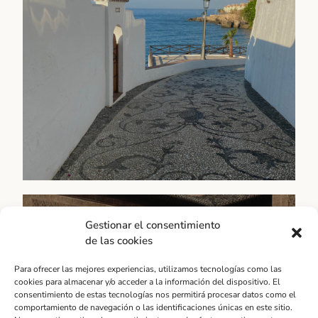
encontrarás información detallada y actualizada
sobre los principales atractivos turísticos de Málaga,
como sus museos, monumentos históricos, playas,
parques...
Déjate llevar
Provincia
Andalucía
Gestionar el consentimiento
de las cookies
Desde la espectacular Ronda hasta la encantadora
Nerja, pasando por la vibrante Marbella o la histórica
Para ofrecer las mejores experiencias, utilizamos tecnologías como las
Antequera, la categoría "Provincia" es un espacio
cookies para almacenar y/o acceder a la información del dispositivo. El
para conocer y descubrir los tesoros ocultos de esta
consentimiento de estas tecnologías nos permitirá procesar datos como el
región.
comportamiento de navegación o las identificaciones únicas en este sitio.