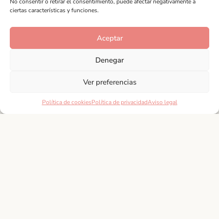
No consentir o retirar el consentimiento, puede afectar negativamente a
ciertas características y funciones.
Conocer tradiciones
Aceptar
Denegar
Ver preferencias
Política de cookies
Política de privacidad
Aviso legal
Andalucía
Suscríbete a nuestra
Newsletter
Adéntrate en las costumbres y festividades que
hacen de nuestro sur, un destino turístico especial.
Aquí, podrán encontrar información detallada sobre
las celebraciones más importantes del calendario
andaluz,
SUSCRIBIRME
Andalucía, allá vamos