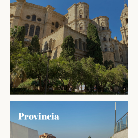
calendario malagueño, como la Feria de Agosto o la
Semana Santa, así como también sobre las
tradiciones culinarias, artesanales y culturales que
hacen de esta región un lugar único en España.
Descubrir
Guía MLG
Provincia
GUÍA de Málaga es una herramienta imprescindible
para aquellos que quieren sacar el máximo partido a
su visita a esta ciudad vibrante y llena de vida. Aquí