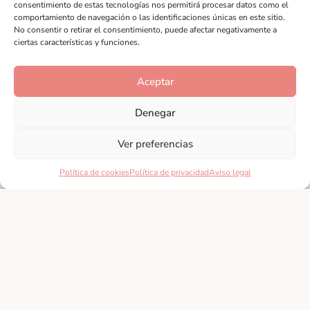
para conocer y descubrir los tesoros ocultos de esta
consentimiento de estas tecnologías nos permitirá procesar datos como el
comportamiento de navegación o las identificaciones únicas en este sitio.
región.
No consentir o retirar el consentimiento, puede afectar negativamente a
ciertas características y funciones.
Conocer tradiciones
Aceptar
Denegar
Ver preferencias
Política de cookies
Política de privacidad
Aviso legal
Andalucía
Suscríbete a nuestra
Newsletter
Adéntrate en las costumbres y festividades que
hacen de nuestro sur, un destino turístico especial.
Aquí, podrán encontrar información detallada sobre
las celebraciones más importantes del calendario
andaluz,
SUSCRIBIRME