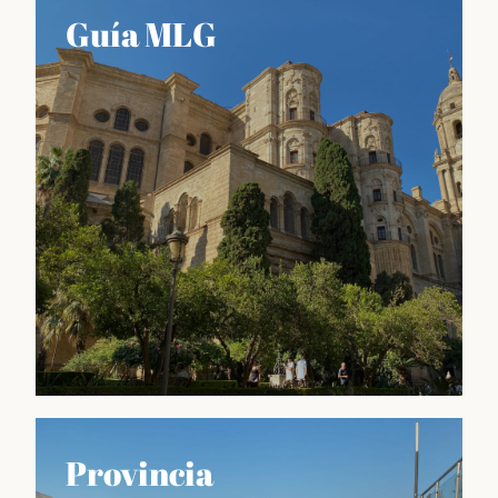
Lo que nos hace únicos
Guía MLG
Información sobre las fiestas más importantes del
calendario malagueño, como la Feria de Agosto o la
Semana Santa, así como también sobre las
tradiciones culinarias, artesanales y culturales que
hacen de esta región un lugar único en España.
Descubrir
Guía MLG
Provincia
GUÍA de Málaga es una herramienta imprescindible