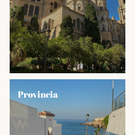
hacen de esta región un lugar único en España.
Descubrir
Guía MLG
Provincia
GUÍA de Málaga es una herramienta imprescindible
para aquellos que quieren sacar el máximo partido a
su visita a esta ciudad vibrante y llena de vida. Aquí
encontrarás información detallada y actualizada
sobre los principales atractivos turísticos de Málaga,
como sus museos, monumentos históricos, playas,