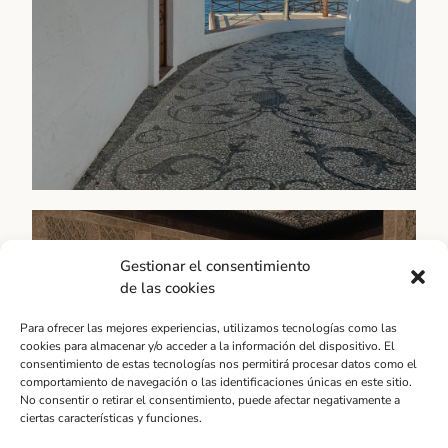
parques...
Déjate llevar
Provincia
Andalucía
Gestionar el consentimiento
Desde la espectacular Ronda hasta la encantadora
de las cookies
Nerja, pasando por la vibrante Marbella o la histórica
Antequera, la categoría "Provincia" es un espacio
Para ofrecer las mejores experiencias, utilizamos tecnologías como las
para conocer y descubrir los tesoros ocultos de esta
cookies para almacenar y/o acceder a la información del dispositivo. El
región.
consentimiento de estas tecnologías nos permitirá procesar datos como el
comportamiento de navegación o las identificaciones únicas en este sitio.
No consentir o retirar el consentimiento, puede afectar negativamente a
Conocer tradiciones
ciertas características y funciones.