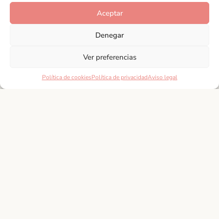
Aceptar
Denegar
Ver preferencias
Política de cookies
Política de privacidad
Aviso legal
Andalucía
Suscríbete a nuestra
Newsletter
Adéntrate en las costumbres y festividades que
hacen de nuestro sur, un destino turístico especial.
Aquí, podrán encontrar información detallada sobre
las celebraciones más importantes del calendario
andaluz,
SUSCRIBIRME
Andalucía, allá vamos