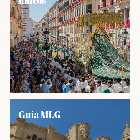
únicos
Lo que nos hace únicos
Guía MLG
Información sobre las fiestas más importantes del
calendario malagueño, como la Feria de Agosto o la
Semana Santa, así como también sobre las
tradiciones culinarias, artesanales y culturales que