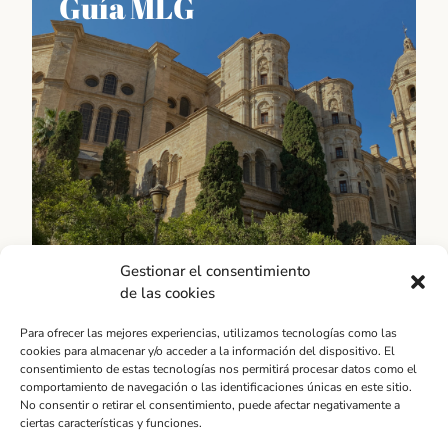
Guía MLG
Información sobre las fiestas más importantes del
calendario malagueño, como la Feria de Agosto o la
Semana Santa, así como también sobre las
tradiciones culinarias, artesanales y culturales que
hacen de esta región un lugar único en España.
Descubrir
Gestionar el consentimiento
de las cookies
Para ofrecer las mejores experiencias, utilizamos tecnologías como las
cookies para almacenar y/o acceder a la información del dispositivo. El
Guía MLG
consentimiento de estas tecnologías nos permitirá procesar datos como el
comportamiento de navegación o las identificaciones únicas en este sitio.
Provincia
No consentir o retirar el consentimiento, puede afectar negativamente a
GUÍA de Málaga es una herramienta imprescindible
ciertas características y funciones.
para aquellos que quieren sacar el máximo partido a