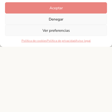
su visita a esta ciudad vibrante y llena de vida. Aquí
Aceptar
encontrarás información detallada y actualizada
sobre los principales atractivos turísticos de Málaga,
Denegar
como sus museos, monumentos históricos, playas,
parques...
Ver preferencias
Déjate llevar
Política de cookies
Política de privacidad
Aviso legal
Provincia
Andalucía
Desde la espectacular Ronda hasta la encantadora
Nerja, pasando por la vibrante Marbella o la histórica
Antequera, la categoría "Provincia" es un espacio
para conocer y descubrir los tesoros ocultos de esta